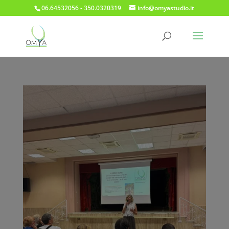
06.64532056 - 350.0320319
info@omyastudio.it