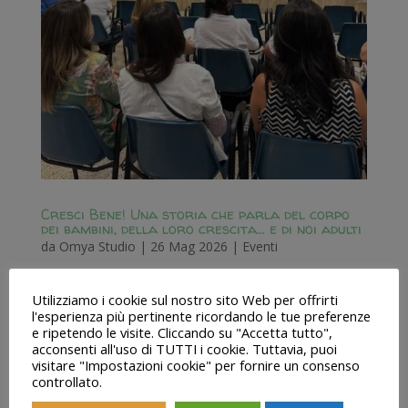
Cresci Bene! Una storia che parla del corpo
dei bambini, della loro crescita… e di noi adulti
da
Omya Studio
|
26 Mag 2026
|
Eventi
Domenica 24 maggio 2026 | ore 11:30 C’è un
Utilizziamo i cookie sul nostro sito Web per offrirti
momento, nella giornata di ogni bambino, in cui il
l'esperienza più pertinente ricordando le tue preferenze
corpo inizia a parlare e noi adulti ce ne accorgiamo.Lo
e ripetendo le visite. Cliccando su "Accetta tutto",
acconsenti all'uso di TUTTI i cookie. Tuttavia, puoi
fa quando si siede con le spalle chiuse, quando si
visitare "Impostazioni cookie" per fornire un consenso
stanca facilmente, quando ha spesso mal di pancia o
controllato.
fatica a...