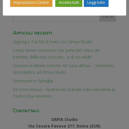
Impostazioni Cookie
Accetta tutti
Leggi tutto
Articoli recenti
Qigong e Tai Chi al mare con Omya Studio
Cresci Bene! Una storia che parla del corpo dei
bambini, della loro crescita… e di noi adulti
Fiamme in Medio Oriente: da Gaza all’Iran – Seminario
specialistico ad Omya Studio
Benessere in famiglia
Mi sono chiusa – Spettacolo teatrale sulla vulvodinia al
Teatro Elsa Morante
Contattaci
OMYA Studio
Via Cesare Pavese 277, Roma (EUR)