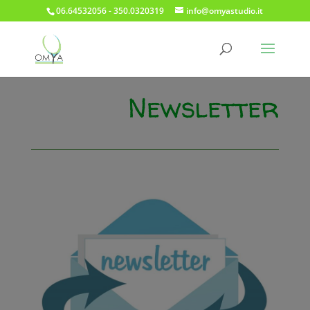
06.64532056 - 350.0320319
info@omyastudio.it
Newsletter