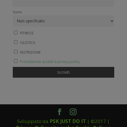
Sono
FITNESS
OLISTICA
NUTRIZIONE
Procedendo accetti la privacy policy
Sviluppato da
PSK JUST DO IT
| ©2017 |