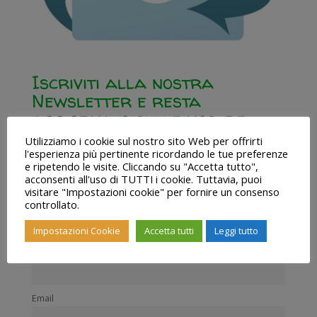
Iscriviti alla nostra
Newsletter e resta
aggiornato sulle nostre
iniziative!
Utilizziamo i cookie sul nostro sito Web per offrirti
l'esperienza più pertinente ricordando le tue preferenze
e ripetendo le visite. Cliccando su "Accetta tutto",
acconsenti all'uso di TUTTI i cookie. Tuttavia, puoi
visitare "Impostazioni cookie" per fornire un consenso
Nome
controllato.
Impostazioni Cookie
Accetta tutti
Leggi tutto
Cognome
Email