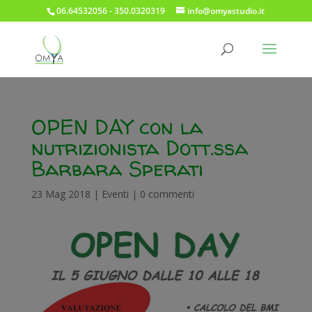
06.64532056 - 350.0320319
info@omyastudio.it
OPEN DAY con la
nutrizionista Dott.ssa
Barbara Sperati
23 Mag 2018
|
Eventi
|
0 commenti