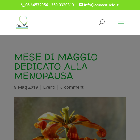
06.64532056 - 350.0320319
info@omyastudio.it
MESE DI MAGGIO
DEDICATO ALLA
MENOPAUSA
8 Mag 2019
|
Eventi
|
0 commenti