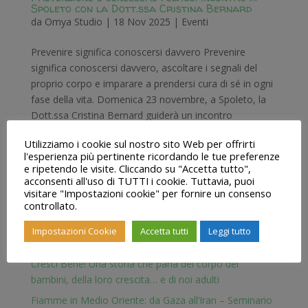
Spoleto con la Dott.ssa Cristina Bernard
da
Omya Studio
|
18 Nov 2025
|
Eventi
Prevenire significa conoscersi davvero Prevenire
significa conoscersi davvero, ascoltare i segnali del
proprio corpo e imparare a prendersi cura di sé in ogni
fase della vita. Domenica 23 novembre, a Spoleto, la
Dott.ssa Cristina Bernard guiderà un incontro
dedicato...
Utilizziamo i cookie sul nostro sito Web per offrirti
l'esperienza più pertinente ricordando le tue preferenze
e ripetendo le visite. Cliccando su "Accetta tutto",
acconsenti all'uso di TUTTI i cookie. Tuttavia, puoi
visitare "Impostazioni cookie" per fornire un consenso
controllato.
Articoli recenti
Impostazioni Cookie
Accetta tutti
Leggi tutto
Qigong e Tai Chi al mare con Omya Studio
Cresci Bene! Una storia che parla del corpo dei
bambini, della loro crescita… e di noi adulti
Fiamme in Medio Oriente: da Gaza all’Iran – Seminario