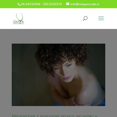
06.64532056 - 350.0320319
info@omyastudio.it
Prevenzione e benessere pelvico: incontro a