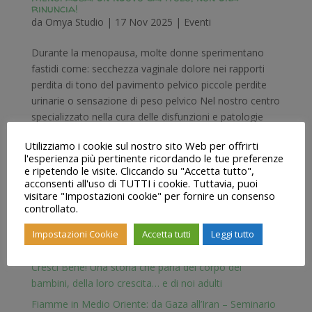
rinuncia!
da
Omya Studio
|
17 Nov 2025
|
Eventi
Durante la menopausa, molte donne sperimentano
fastidi come: secchezza vaginale dolore nei rapporti
perdita di tono del pavimento pelvico piccole perdite
urinarie o sensazione di peso pelvico Nel nostro centro
specializzato nella cura delle disfunzioni e patologie
del...
Utilizziamo i cookie sul nostro sito Web per offrirti
l'esperienza più pertinente ricordando le tue preferenze
e ripetendo le visite. Cliccando su "Accetta tutto",
acconsenti all'uso di TUTTI i cookie. Tuttavia, puoi
visitare "Impostazioni cookie" per fornire un consenso
controllato.
Articoli recenti
Impostazioni Cookie
Accetta tutti
Leggi tutto
Qigong e Tai Chi al mare con Omya Studio
Cresci Bene! Una storia che parla del corpo dei
bambini, della loro crescita… e di noi adulti
Fiamme in Medio Oriente: da Gaza all’Iran – Seminario