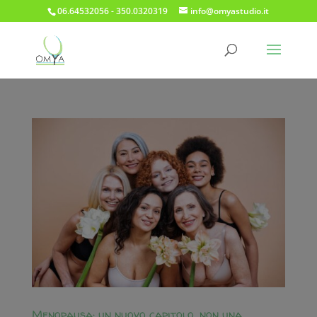
06.64532056 - 350.0320319
info@omyastudio.it
Menopausa: un nuovo capitolo, non una