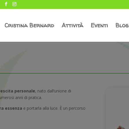
Cristina Bernard
Attività
Eventi
Blog
escita personale
, nato dall’unione di
merosi anni di pratica.
ra essenza
e portarla alla luce. È un percorso