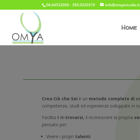
06.64532056 - 350.0320319
info@omyastudio.it
Home
Crea Ciò che Sei
è un
metodo completo di cr
competenze, studi ed esperienze sviluppate in nu
Facilita il
ri-trovarsi
, il riconoscere la propria
ve
pensato per:
Vivere i propri
talenti