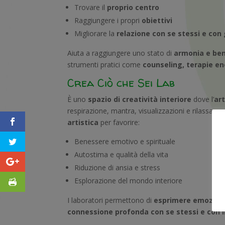
Trovare il
proprio centro
Raggiungere i propri
obiettivi
Migliorare la
relazione con se stessi e con g
Aiuta a raggiungere uno stato di
armonia e ben
strumenti pratici come
counseling, terapie e
Crea Ciò che Sei Lab
È uno
spazio di creatività interiore
dove l’
art
respirazione, mantra, visualizzazioni e rilassame
artistica
per favorire:
Benessere emotivo e spirituale
Autostima e qualità della vita
Riduzione di ansia e stress
Esplorazione del mondo interiore
I laboratori permettono di
esprimere emozioni d
connessione profonda con se stessi e con i