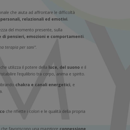
e che aiuta ad affrontare le difficoltà
personali, relazionali ed emotivi
.
ezza del momento presente, sulla
e di pensieri, emozioni e comportamenti
.
na terapia per sani”
.
he utilizza il potere della
luce, del suono
e il
istabilire l’equilibrio tra corpo, anima e spirito.
ilibrando
chakra e canali energetici
, e
a.
ico
che riflette i colori e le qualità della propria
rie che favoriscono una maggiore
connessione