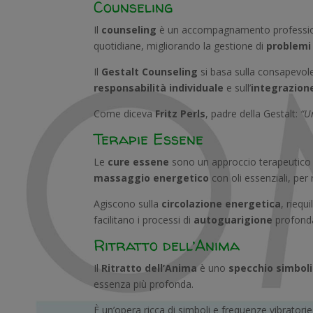
Counseling
Il
counseling
è un accompagnamento professional
quotidiane, migliorando la gestione di
problemi 
Il
Gestalt Counseling
si basa sulla consapevol
responsabilità individuale
e sull’
integrazion
Come diceva
Fritz Perls
, padre della Gestalt:
“U
Terapie Essene
Le
cure essene
sono un approccio terapeutico c
massaggio energetico
con oli essenziali, per r
Agiscono sulla
circolazione energetica
, riequ
facilitano i processi di
autoguarigione
profond
Ritratto dell’Anima
Il
Ritratto dell’Anima
è uno
specchio simbol
essenza più profonda.
È un’opera ricca di simboli e frequenze vibrato