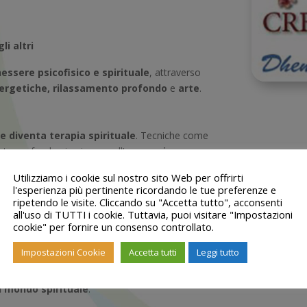
li altri
essere psicofisico e spirituale
, attraverso
nergetiche, rilassamento profondo
e
arte
.
e diventa terapia spirituale
. Tecniche come
nto profondo si uniscono all’
espressione
Utilizziamo i cookie sul nostro sito Web per offrirti
l'esperienza più pertinente ricordando le tue preferenze e
ripetendo le visite. Cliccando su "Accetta tutto", acconsenti
all'uso di TUTTI i cookie. Tuttavia, puoi visitare "Impostazioni
cookie" per fornire un consenso controllato.
Impostazioni Cookie
Accetta tutti
Leggi tutto
ifficili da verbalizzare
e facilitano una
l mondo spirituale
.