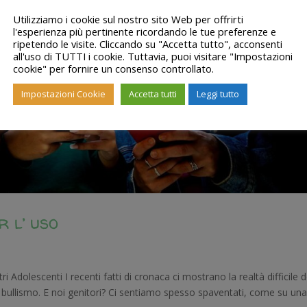
Utilizziamo i cookie sul nostro sito Web per offrirti
l'esperienza più pertinente ricordando le tue preferenze e
ripetendo le visite. Cliccando su "Accetta tutto", acconsenti
all'uso di TUTTI i cookie. Tuttavia, puoi visitare "Impostazioni
cookie" per fornire un consenso controllato.
Impostazioni Cookie
Accetta tutti
Leggi tutto
r l’ uso
i Adolescenti I recenti fatti di cronaca ci mostrano la realtà difficile d
 bullismo. E noi genitori? Ci sentiamo spesso spaventati, come su un