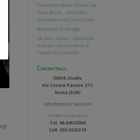
Fiamme in Medio Oriente: da
Gaza all’Iran – Seminario
specialistico ad Omya Studio
Benessere in famiglia
Mi sono chiusa – Spettacolo
teatrale sulla vulvodinia al
Teatro Elsa Morante
Contattaci
OMYA Studio
Via Cesare Pavese 277,
Roma (EUR)
Informazioni e Iscrizioni
info@omyastudio.it
Tel. 06.64532056
egli
Cell. 350.0320319
a