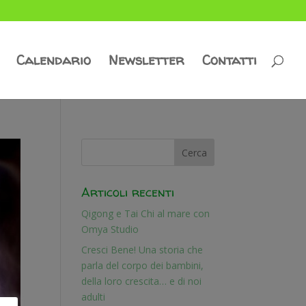
Calendario
Newsletter
Contatti
Articoli recenti
Qigong e Tai Chi al mare con
Omya Studio
Cresci Bene! Una storia che
parla del corpo dei bambini,
della loro crescita… e di noi
adulti