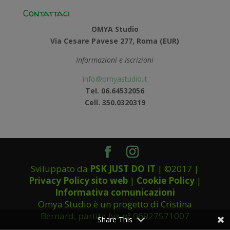
Contattaci
OMYA Studio
Via Cesare Pavese 277, Roma (EUR)
Informazioni e Iscrizioni
info@omyastudio.it
Tel. 06.64532056
Cell. 350.0320319
Sviluppato da
PSK JUST DO IT
| ©2017 |
Privacy Policy sito web
|
Cookie Policy
|
Informativa comunicazioni
Omya Studio è un progetto di Cristina
Bernard, partita Iva n° 06927571007
Share This