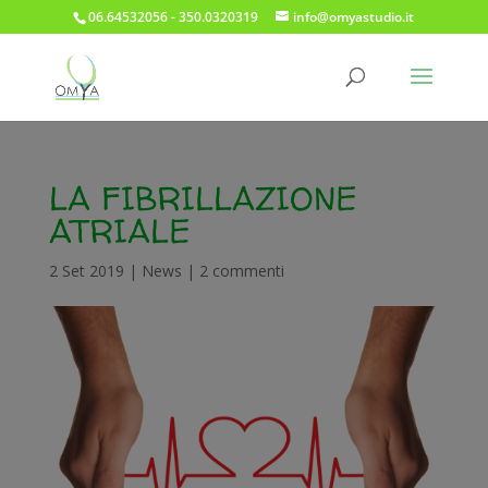
06.64532056 - 350.0320319
info@omyastudio.it
LA FIBRILLAZIONE
ATRIALE
2 Set 2019
|
News
|
2 commenti