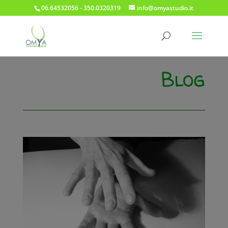
06.64532056 - 350.0320319
info@omyastudio.it
Blog