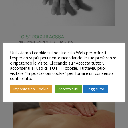
LO SCROCCHIAOSSA
da
Omya Studio
|
3 Lug 2019
In questo articolo cerchiamo di sfatare dei falsi
Utilizziamo i cookie sul nostro sito Web per offrirti
miti sull’osteopatia e l’osteopata.
l'esperienza più pertinente ricordando le tue preferenze
e ripetendo le visite. Cliccando su "Accetta tutto",
acconsenti all'uso di TUTTI i cookie. Tuttavia, puoi
visitare "Impostazioni cookie" per fornire un consenso
controllato.
Impostazioni Cookie
Accetta tutti
Leggi tutto