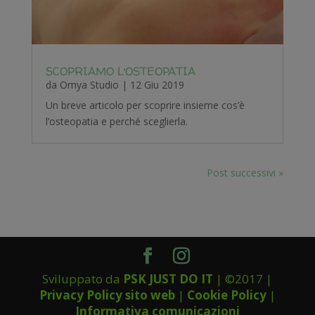
SCOPRIAMO L’OSTEOPATIA
da
Omya Studio
|
12 Giu 2019
Un breve articolo per scoprire insieme cos’è
l’osteopatia e perché sceglierla.
Post successivi »
Sviluppato da
PSK JUST DO IT
| ©2017 |
Privacy Policy sito web
|
Cookie Policy
|
Informativa comunicazioni